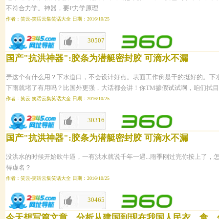
不符合力学。神器，要P力学原理
作者：笑云-笑话云集笑话大全 日期：2016/10/25
30507
1647
国产"抗洪神器":胶条为潜艇密封胶 可滴水不漏
弄这个有什么用？下水道口，不会设计好点。表面工作倒是干的挺好的。下
下雨就堵了有用吗？比国外更强，大话都会讲！你TM掺假试试啊，咱们拭
作者：笑云-笑话云集笑话大全 日期：2016/10/25
30316
1646
国产"抗洪神器":胶条为潜艇密封胶 可滴水不漏
没洪水的时候开始吹牛逼，一有洪水就说千年一遇...雨季刚过完你按上了，怎
得虚名？
作者：笑云-笑话云集笑话大全 日期：2016/10/25
30465
1645
今天想写篇文章，分析从建国到现在我国人民衣、食、