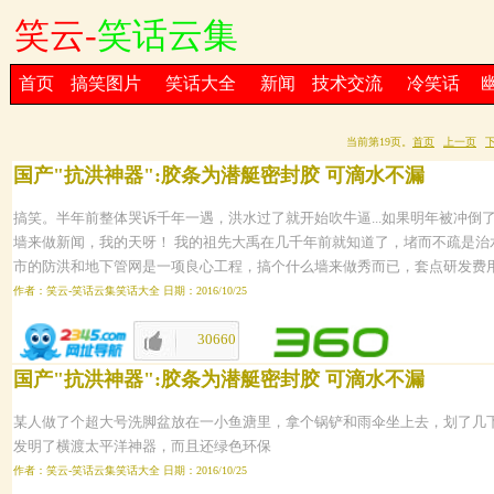
笑云-
笑话云集
首页
搞笑图片
笑话大全
新闻
技术交流
冷笑话
当前第19页。
首页
上一页
国产"抗洪神器":胶条为潜艇密封胶 可滴水不漏
搞笑。半年前整体哭诉千年一遇，洪水过了就开始吹牛逼...如果明年被冲倒
墙来做新闻，我的天呀！ 我的祖先大禹在几千年前就知道了，堵而不疏是治
市的防洪和地下管网是一项良心工程，搞个什么墙来做秀而已，套点研发费
作者：笑云-笑话云集笑话大全 日期：2016/10/25
30660
1654
国产"抗洪神器":胶条为潜艇密封胶 可滴水不漏
某人做了个超大号洗脚盆放在一小鱼溏里，拿个锅铲和雨伞坐上去，划了几
发明了横渡太平洋神器，而且还绿色环保
作者：笑云-笑话云集笑话大全 日期：2016/10/25