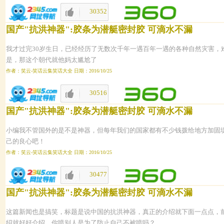
30352
1653
国产"抗洪神器":胶条为潜艇密封胶 可滴水不漏
我才过完30岁生日，已经经历了无数次千年一遇百年一遇的各种自然灾害，
是，那这个朝代就他妈太尴尬了
作者：笑云-笑话云集笑话大全 日期：2016/10/25
30516
1652
国产"抗洪神器":胶条为潜艇密封胶 可滴水不漏
小编我不管国外的是不是神器，但每年我们的国家都有不少钱拨给地方加固
己的良心吧！
作者：笑云-笑话云集笑话大全 日期：2016/10/25
30477
1651
国产"抗洪神器":胶条为潜艇密封胶 可滴水不漏
这篇新闻也是搞笑，标题是说中国的抗洪神器，真正的介绍就下面一点点，
绍就好好介绍，你喷别人是为了防止自己不被喷吗？