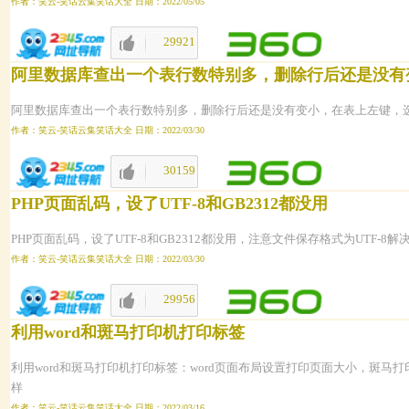
作者：笑云-笑话云集笑话大全 日期：2022/05/05
29921
1928
阿里数据库查出一个表行数特别多，删除行后还是没有
阿里数据库查出一个表行数特别多，删除行后还是没有变小，在表上左键，
作者：笑云-笑话云集笑话大全 日期：2022/03/30
30159
1927
PHP页面乱码，设了UTF-8和GB2312都没用
PHP页面乱码，设了UTF-8和GB2312都没用，注意文件保存格式为UTF-8解
作者：笑云-笑话云集笑话大全 日期：2022/03/30
29956
1926
利用word和斑马打印机打印标签
利用word和斑马打印机打印标签：word页面布局设置打印页面大小，斑马
样
作者：笑云-笑话云集笑话大全 日期：2022/03/16