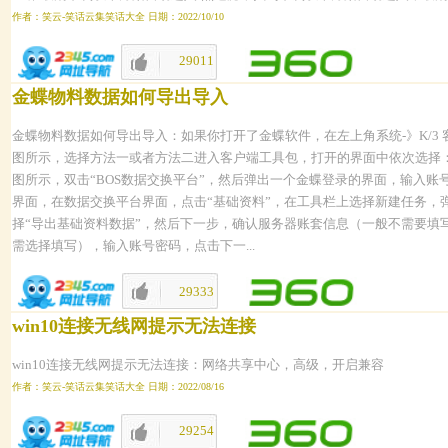
作者：笑云-笑话云集笑话大全 日期：2022/10/10
29011
1941
金蝶物料数据如何导出导入
金蝶物料数据如何导出导入：如果你打开了金蝶软件，在左上角系统-》K/3
图所示，选择方法一或者方法二进入客户端工具包，打开的界面中依次选择：BO
图所示，双击“BOS数据交换平台”，然后弹出一个金蝶登录的界面，输入
界面，在数据交换平台界面，点击“基础资料”，在工具栏上选择新建任务，
择“导出基础资料数据”，然后下一步，确认服务器账套信息（一般不需要填
需选择填写），输入账号密码，点击下一...
29333
1940
win10连接无线网提示无法连接
win10连接无线网提示无法连接：网络共享中心，高级，开启兼容
作者：笑云-笑话云集笑话大全 日期：2022/08/16
29254
1939