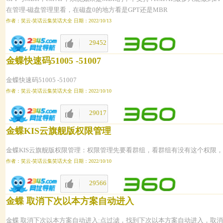
在管理-磁盘管理里看，在磁盘0的地方看是GPT还是MBR
作者：笑云-笑话云集笑话大全 日期：2022/10/13
29452
1944
金蝶快速码51005 -51007
金蝶快速码51005 -51007
作者：笑云-笑话云集笑话大全 日期：2022/10/10
29017
1943
金蝶KIS云旗舰版权限管理
金蝶KIS云旗舰版权限管理：权限管理先要看群组，看群组有没有这个权限
作者：笑云-笑话云集笑话大全 日期：2022/10/10
29566
1942
金蝶 取消下次以本方案自动进入
金蝶 取消下次以本方案自动进入:点过滤，找到下次以本方案自动进入，取消