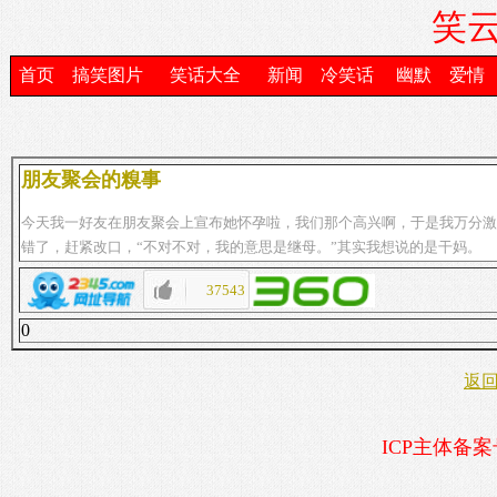
笑云
首页
搞笑图片
笑话大全
新闻
冷笑话
幽默
爱情
朋友聚会的糗事
今天我一好友在朋友聚会上宣布她怀孕啦，我们那个高兴啊，于是我万分激动
错了，赶紧改口，“不对不对，我的意思是继母。”其实我想说的是干妈。
37543
0
返
ICP主体备案号