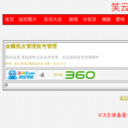
笑云
首页
搞笑图片
笑话大全
新闻
冷笑话
幽默
爱情
金蝶批次管理批号管理
系统设置 基础资料点击仓存管理，右边就有批号管理维护
作者：笑云-笑话云集笑话大全 日期：2021/12/15
29566
0
返
ICP主体备案号