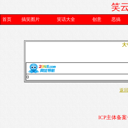
笑云
首页
搞笑图片
笑话大全
创意
恶搞
大
0
返
ICP主体备案号